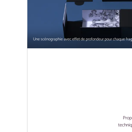
Une scénographie avec effet de profondeur pour chaque fra
Propo
techniq