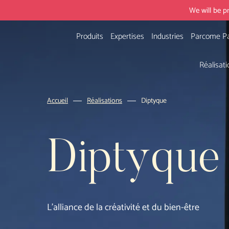
We will be p
Produits
Expertises
Industries
Parcome Pa
Réalisati
Accueil
Réalisations
Diptyque
Diptyque
L'alliance
de
la
créativité
et
du
bien-être