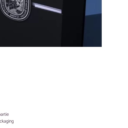
partie
ackaging