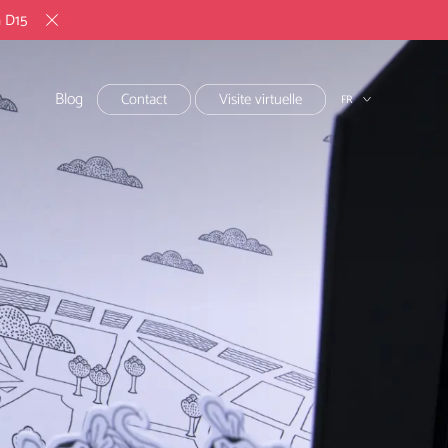
h D15
Blog
Contact
Visite virtuelle
FR
EN